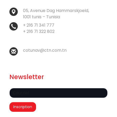
05, Avenue Dag Hammarskjoeld,
1001 tunis – Tunisia
+ 216 71 341 777
+ 216 71 322 802
cotunav@ctn.com.tn
Newsletter