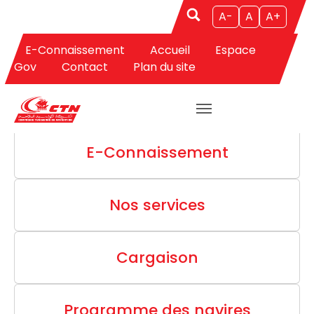
A-
A
A+
MARCHANDISES
E-Connaissement
Accueil
Espace
Gov
Contact
Plan du site
Aller au contenu principal
E-Connaissement
Nos services
Cargaison
Programme des navires