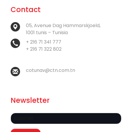
Contact
05, Avenue Dag Hammarskjoeld,
1001 tunis – Tunisia
+ 216 71 341 777
+ 216 71 322 802
cotunav@ctn.com.tn
Newsletter