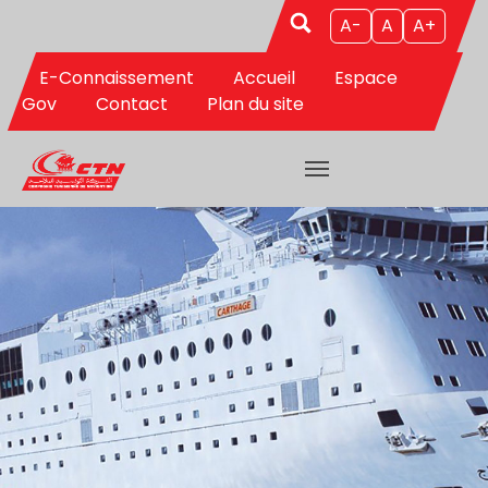
Aller au contenu principal
A-
A
A+
E-Connaissement
Accueil
Espace
Gov
Contact
Plan du site