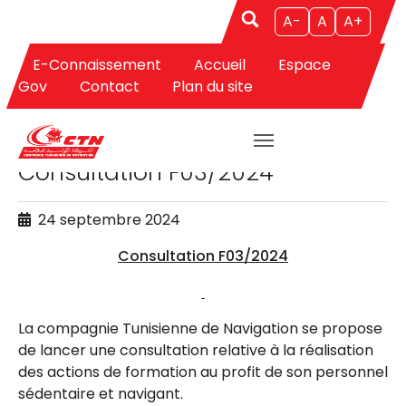
A-
A
A+
E-Connaissement
Accueil
Espace
Aller au contenu principal
Gov
Contact
Plan du site
APPELS D'OFFRES
Consultation F03/2024
24 septembre 2024
Consultation F03/2024
La compagnie Tunisienne de Navigation se propose
de lancer une consultation relative à la réalisation
des actions de formation au profit de son personnel
sédentaire et navigant.