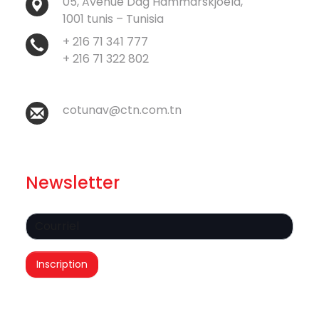
05, Avenue Dag Hammarskjoeld,
1001 tunis – Tunisia
+ 216 71 341 777
+ 216 71 322 802
cotunav@ctn.com.tn
Newsletter