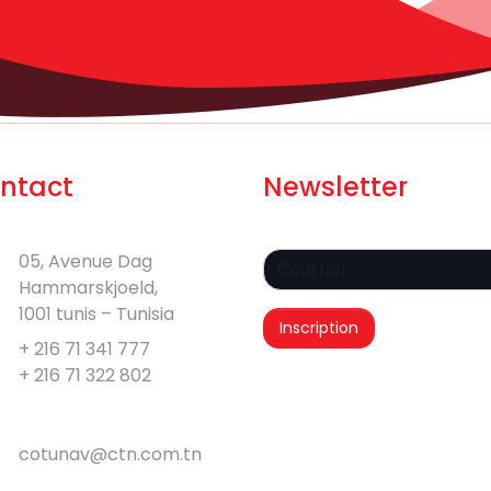
ntact
Newsletter
05, Avenue Dag
Hammarskjoeld,
1001 tunis – Tunisia
+ 216 71 341 777
+ 216 71 322 802
cotunav@ctn.com.tn