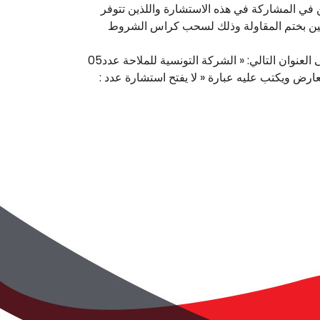
ن في المشاركة في هذه الاستشارة واللذين تتوفر
حوبين بختم المقاولة وذلك لسحب كراس الشروط
تودع العروض مباشرة لدى مكتب الضبط المركزي بالمقر الرئيسي للشركة التونسية للملاحة بتونس، مقابل وصل إيداع على العنوان التالي: « الشركة التونسية للملاحة عدد05
ية العارض ويكتب عليه عبارة « لا يفتح استشارة عدد :