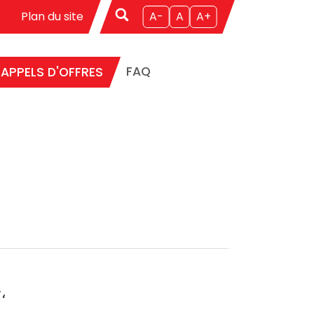
Plan du site
A-
A
A+
((CURRENT))
FAQ
APPELS D'OFFRES
تعتزم الشركة التونسية للملاحة إجراء استشارة قصد القيام بأشغال تهيئة مدخل ميناء حلق الوادي،