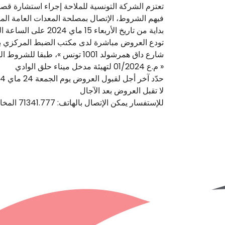
تعتزم الشركة التونسية للملاحة إجراء استشارة قصد 
فيهم الشروط، الإتصال بمصلحة المعدات العامة الم
بداية من تاريخ الأربعاء 15 ماي 2024 على الساعة الثامنة صباحا
شارع داق همرشولد 1001 تونس 
م.ع 01/2024 لتهيئة مدخل ميناء حلق الوادي »
حدّد آخر أجل لقبول العروض يوم الجمعة 24 ماي 2024 على الساعة الخامسة مساءا (17.00)
لا تقبل العروض بعد الآجال
للإستفسار يمكن الإتصال بالهاتف: 71341.777 المخاطب الداخلي: 438-403