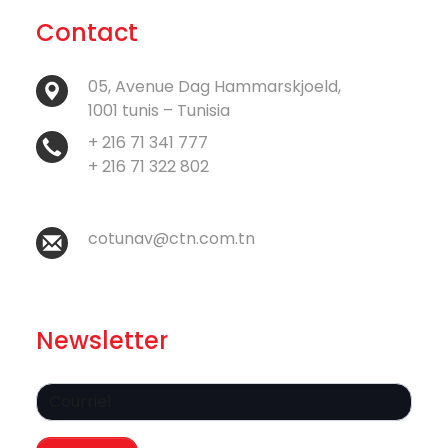
Contact
05, Avenue Dag Hammarskjoeld,
1001 tunis – Tunisia
+ 216 71 341 777
+ 216 71 322 802
cotunav@ctn.com.tn
Newsletter