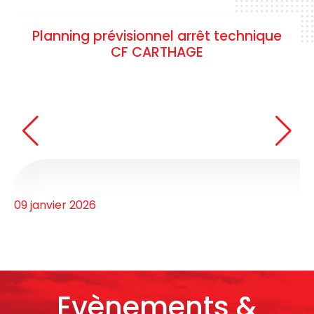
onnel arrêt technique
Appel d’offres n
CARTHAGE
Report de l’horai
of
09 janvier 2026
Evènements &