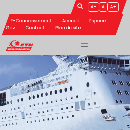
Aller au contenu principal
A-
A
A+
E-Connaissement
Accueil
Espace
Gov
Contact
Plan du site