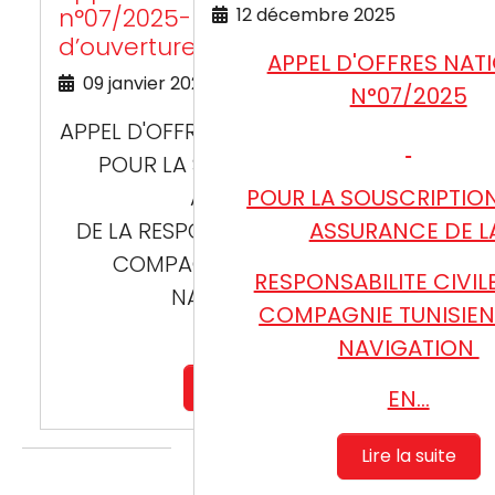
n°07/2025- Report de l’horaire
12 décembre 2025
d’ouverture des offres
APPEL D'OFFRES NAT
09 janvier 2026
N°07/2025
APPEL D'OFFRES NATIONAL N°07 /2025
POUR LA SOUSCRIPTION D'UNE
ASSURANCE
POUR LA SOUSCRIPTIO
DE LA RESPONSABILITE CIVILE DE LA
ASSURANCE DE L
COMPAGNIE TUNISIENNE DE
RESPONSABILITE CIVILE
NAVIGATION EN
COMPAGNIE TUNISIEN
SA…
NAVIGATION
Lire la suite
EN…
Lire la suite