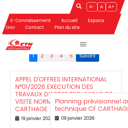
A-
A
A+
E-Connaissement
Accueil
Espace
Aller au contenu principal
Gov
Contact
Plan du site
APPELS D'OFFRES
1
2
3
4
5
Suivant
APPEL D'OFFRES INTERNATIONAL
N°01/2026 EXECUTION DES
TRAVAUX D’ARRET TECHNIQUE DE
Planning prévisionnel a
VISITE NORMALE DU C/F
technique CF CARTHAG
CARTHAGE
09 janvier 2026
19 janvier 2026