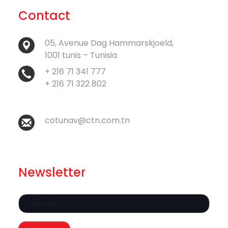
Contact
05, Avenue Dag Hammarskjoeld,
1001 tunis – Tunisia
+ 216 71 341 777
+ 216 71 322 802
cotunav@ctn.com.tn
Newsletter