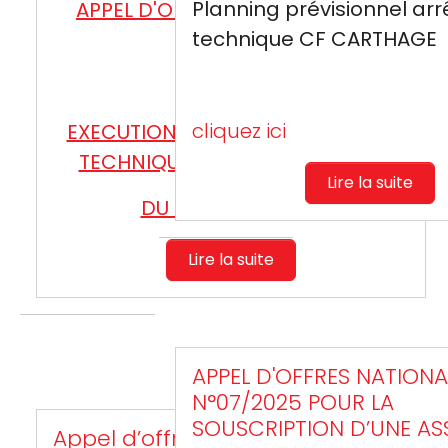
Planning prévisionnel arr
APPEL D'OFFRES INTERNATIONAL
technique CF CARTHAGE
N°01/2026
cliquez ici
EXECUTION DES TRAVAUX D’ARRET
TECHNIQUE DE VISITE NORMALE
Lire la suite
DU C/F CARTHAGE
Lire la suite
APPEL D'OFFRES NATIONA
N°07/2025 POUR LA
SOUSCRIPTION D’UNE A
Appel d’offres national