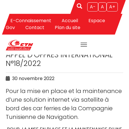
A-
A
A+
E-Connaissement
Accueil
Espace
Aller au contenu principal
Gov
Contact
Plan du site
APPELS D'OFFRES
APPEL D’OFFRES INTERNATIONAL
N°18/2022
30 novembre 2022
Pour la mise en place et la maintenance
d’une solution internet via satellite à
bord des car ferries de la Compagnie
Tunisienne de Navigation.