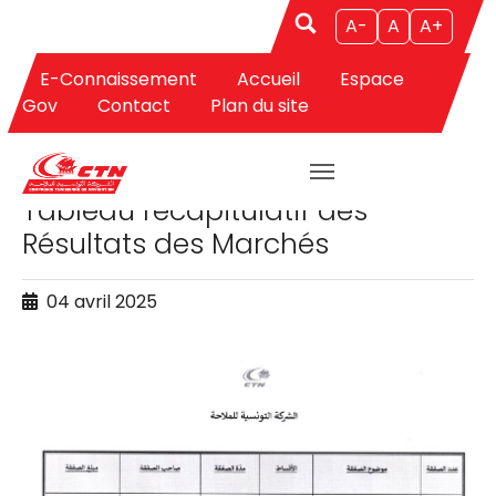
A-
A
A+
E-Connaissement
Accueil
Espace
Aller au contenu principal
Gov
Contact
Plan du site
APPELS D'OFFRES
Tableau récapitulatif des
Résultats des Marchés
04 avril 2025