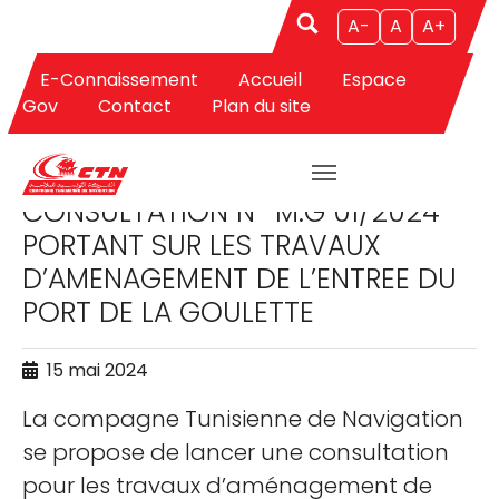
A-
A
A+
E-Connaissement
Accueil
Espace
Aller au contenu principal
Gov
Contact
Plan du site
APPELS D'OFFRES
CONSULTATION N° M.G 01/2024
PORTANT SUR LES TRAVAUX
D’AMENAGEMENT DE L’ENTREE DU
PORT DE LA GOULETTE
15 mai 2024
La compagne Tunisienne de Navigation
se propose de lancer une consultation
pour les travaux d’aménagement de