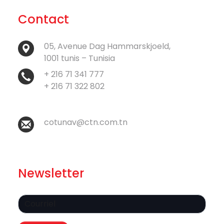
Contact
05, Avenue Dag Hammarskjoeld,
1001 tunis – Tunisia
+ 216 71 341 777
+ 216 71 322 802
cotunav@ctn.com.tn
Newsletter