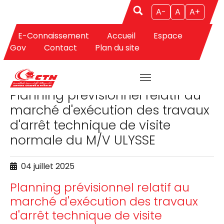
A-
A
A+
E-Connaissement
Accueil
Espace
Aller au contenu principal
Gov
Contact
Plan du site
APPELS D'OFFRES
Planning prévisionnel relatif au
marché d'exécution des travaux
d'arrêt technique de visite
normale du M/V ULYSSE
04 juillet 2025
Planning prévisionnel relatif au
marché d'exécution des travaux
d'arrêt technique de visite