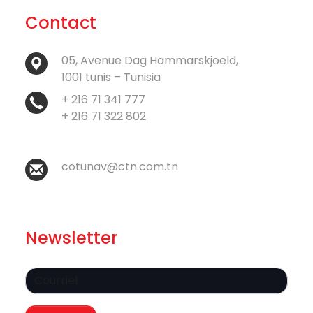
Contact
05, Avenue Dag Hammarskjoeld,
1001 tunis – Tunisia
+ 216 71 341 777
+ 216 71 322 802
cotunav@ctn.com.tn
Newsletter