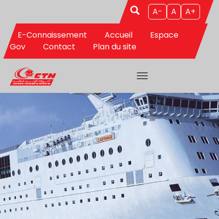
Aller au contenu principal
A-
A
A+
E-Connaissement
Accueil
Espace
Gov
Contact
Plan du site